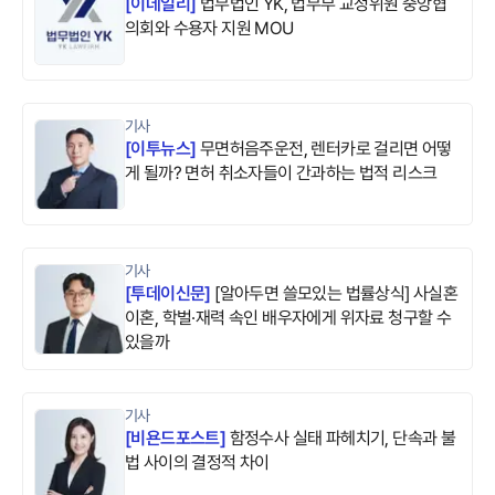
[
이데일리
]
법무법인 YK, 법무부 교정위원 중앙협
의회와 수용자 지원 MOU
기사
[
이투뉴스
]
무면허음주운전, 렌터카로 걸리면 어떻
게 될까? 면허 취소자들이 간과하는 법적 리스크
기사
[
투데이신문
]
[알아두면 쓸모있는 법률상식] 사실혼
이혼, 학벌·재력 속인 배우자에게 위자료 청구할 수
있을까
기사
[
비욘드포스트
]
함정수사 실태 파헤치기, 단속과 불
법 사이의 결정적 차이