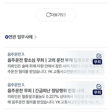
더보기
1
/
5
연관 업무사례
음주운전
음주운전 항소심 무죄 | 고의 운전 부재 입증으로 검사항
무죄
소 기각
의뢰인은 술에 취해 차량 안에서 잠든 사이 차량이 이동·충돌해 음
주운전 혐의를 받았습니다. YK 교통사고전문변호사는 차량 구조,
이동 경로, 충돌 양상 등을 토대로 고의적 운전행위가 합리적 의심
없이 입증되지 않았다는 점을 주장했고, 항소심에서 검사의 항소
음주운전
가 기각되어 무죄 판단이 유지됐습니다.
음주운전 무죄 | 긴급피난 정당행위 인정 사례
무죄
의뢰인은 혈중알코올농도 0.227% 상태에서 차량을 약 10m 이동
해 음주운전 혐의를 받았습니다. YK 교통사고전문변호사는 차량
위치, 이동 거리, 위험 상황을 근거로 해당 운전이 도로 위 위험 제