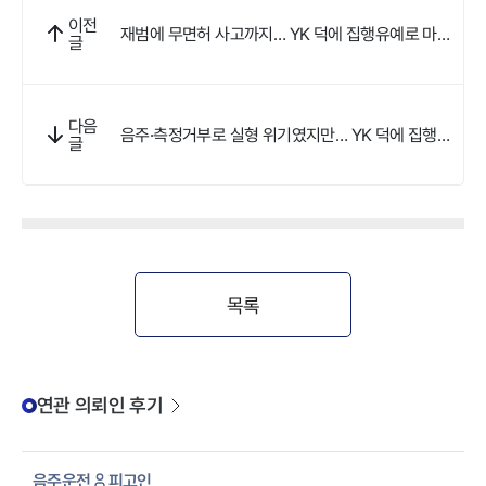
이전
재범에 무면허 사고까지… YK 덕에 집행유예로 마무
글
리됐어요
다음
음주·측정거부로 실형 위기였지만… YK 덕에 집행유
글
예 받았어요
목록
연관 의뢰인 후기
음주운전
피고인