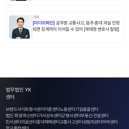
기사
[
미디어파인
]
공무원 교통사고, 음주·중대 과실 인정
되면 징계까지 이어질 수 있어 [곽태영 변호사 칼럼]
법무법인 YK
센터
브랜드사이트
형사센터
이혼센터
노동센터
기업총괄센터
법인 회생·파산센터
가사상속센터
군형사센터
부동산·건설센터
민사센터
의료센터
중대재해센터
교통사고센터
성범죄센터
마약센터
학교폭력센터