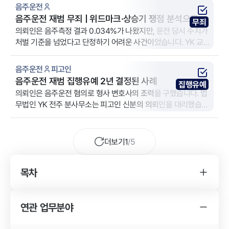
거를 위한 최소 조치였음을 입증해 무죄를 이끌어냈습니다.
음주운전
음주운전 재범 무죄 | 위드마크·상승기 쟁점 분석으로 이
무죄
끌어낸 사례
의뢰인은 음주측정 결과 0.034%가 나왔지만, 운전 당시 수치가
처벌 기준을 넘었다고 단정하기 어려운 사건이었습니다. YK 교통
사고전문변호사는 위드마크 계산과 혈중알코올농도 상승기 쟁점
을 분석해 운전 당시 기준 미달 가능성을 주장했고, 재범 사건임에
음주운전
피고인
도 무죄를 이끌어냈습니다.
음주운전 재범 집행유예 2년 결정된 사례
집행유예
의뢰인은 음주운전 혐의로 형사 변호사의 조력을 구했습니다. 법
무법인 YK 전주 분사무소는 피고인 신분의 의뢰인을 대리했습니
다.
더보기
1
/
5
목차
YK 음주운전 사건 변호사를 찾게 된 경위
음주운전 사건의 소송 결과
연관 업무분야
YK 음주운전 사건 변호사의 조력 내용