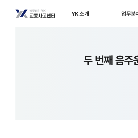
YK 소개
업무분
두 번째 음주