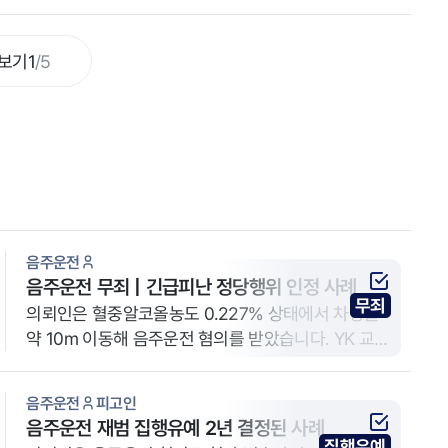
보기
1
/
5
음주운전
음주운전 무죄 | 긴급피난 정당행위 인정 사례
무죄
의뢰인은 혈중알코올농도 0.227% 상태에서 차량을
약 10m 이동해 음주운전 혐의를 받았습니다. YK 교통
사고전문변호사는 차량 위치, 이동 거리, 위험 상황을
근거로 해당 운전이 도로 위 위험 제거를 위한 최소 조
음주운전
피고인
치였음을 입증해 무죄를 이끌어냈습니다.
음주운전 재범 집행유예 2년 결정된 사례
집행유예