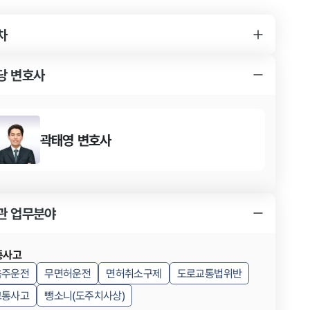
차
YK 음주운전 사건 변호사를 찾게 된 경위
음주운전 사건의 소송 결과
YK 음주운전 사건 변호사의 조력 내용
당 변호사
곽태영
변호사
관 업무분야
통사고
음주운전
무면허운전
면허취소구제
도로교통법위반
교통사고
뺑소니(도주치사상)