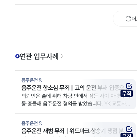
더
연관 업무사례
음주운전
음주운전 항소심 무죄 | 고의 운전 부재 입증으로
무죄
검사항소 기각
의뢰인은 술에 취해 차량 안에서 잠든 사이 차량이 이
동·충돌해 음주운전 혐의를 받았습니다. YK 교통사고
전문변호사는 차량 구조, 이동 경로, 충돌 양상 등을
토대로 고의적 운전행위가 합리적 의심 없이 입증되지
음주운전
않았다는 점을 주장했고, 항소심에서 검사의 항소가
음주운전 재범 무죄 | 위드마크·상승기 쟁점 분석
기각되어 무죄 판단이 유지됐습니다.
무죄