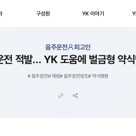
야
구성원
YK 이야기
Y
음주운전
피고인
운전 적발… YK 도움에 벌금형 약
#
음주운전
#
재범
#
음주운전방조
#
약식명령